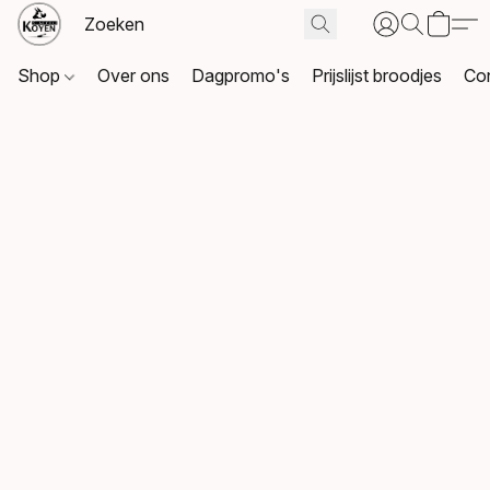
Shop
Over ons
Dagpromo's
Prijslijst broodjes
Co