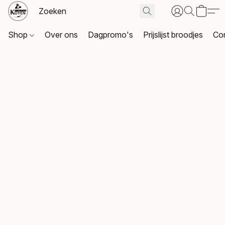
Shop
Over ons
Dagpromo's
Prijslijst broodjes
Co