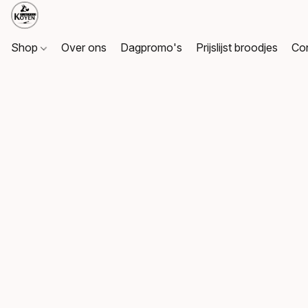
Shop
Over ons
Dagpromo's
Prijslijst broodjes
Co