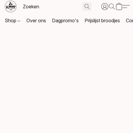
Shop
Over ons
Dagpromo's
Prijslijst broodjes
Co