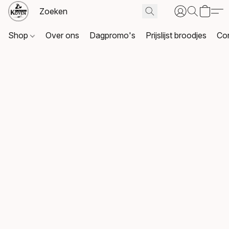
Shop
Over ons
Dagpromo's
Prijslijst broodjes
Co