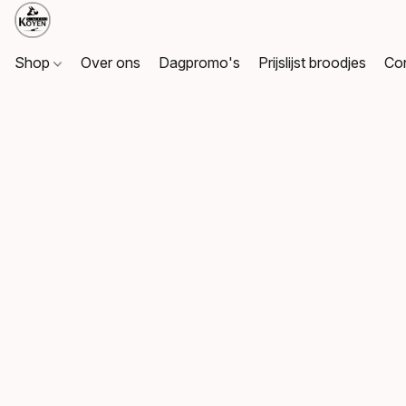
Shop
Over ons
Dagpromo's
Prijslijst broodjes
Co