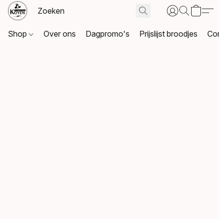
Shop
Over ons
Dagpromo's
Prijslijst broodjes
Co