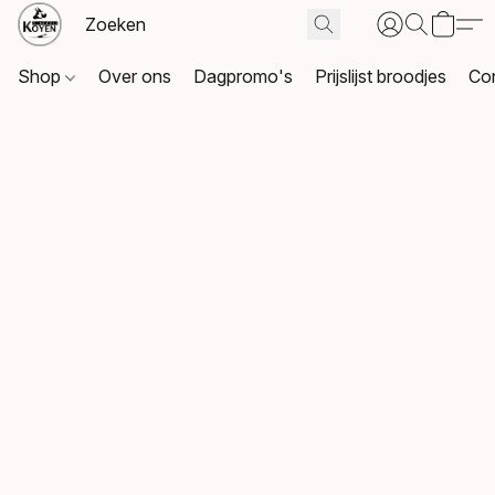
Shop
Over ons
Dagpromo's
Prijslijst broodjes
Co