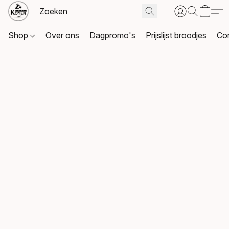
Shop
Over ons
Dagpromo's
Prijslijst broodjes
Co