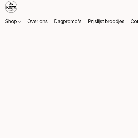
Shop
Over ons
Dagpromo's
Prijslijst broodjes
Co