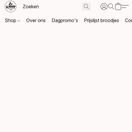
Shop
Over ons
Dagpromo's
Prijslijst broodjes
Co