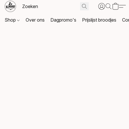
Shop
Over ons
Dagpromo's
Prijslijst broodjes
Co