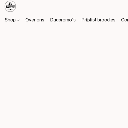
Shop
Over ons
Dagpromo's
Prijslijst broodjes
Co