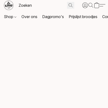
Shop
Over ons
Dagpromo's
Prijslijst broodjes
Co