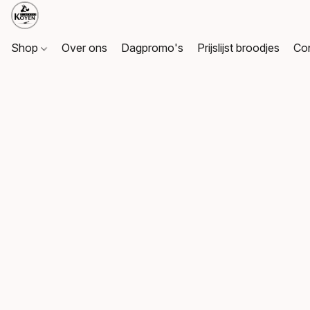
Shop
Over ons
Dagpromo's
Prijslijst broodjes
Co