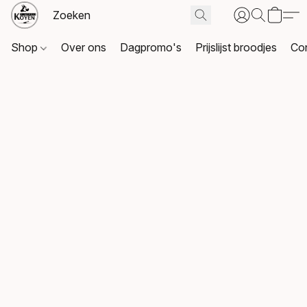
Shop
Over ons
Dagpromo's
Prijslijst broodjes
Co